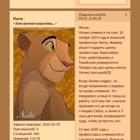
Поделиться
2010-
2
Нала
03-21 11:54:25
~Элегантная королева...~
Жизнь
Хатико появился на свет 10
ноября 1923 года в японской
префектуре Акита. Фермер
решил подарить щенка
профессору Хидэсабуро
Уэно, работавшему в
Токийском университете.
Профессор дал щенку кличку
Хатико (восьмой)[3].
Когда Хатико подрос, он
везде непременно следовал
за своим хозяином. Тот
ежедневно уезжал в город на
работу, поэтому пёс сначала
провожал его до входа на
станцию Сибуя, а затем в 3
часа дня вновь возвращался
туда, чтобы встретить его.
Зарегистрирован
: 2010-02-25
Приглашений:
0
21 мая 1925 года у
Сообщений:
400
профессора в университете
Уважение:
[+2/-0]
случился инфаркт. Врачи не