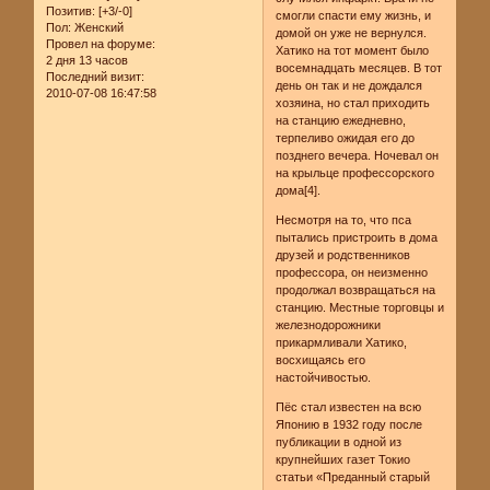
Позитив:
[+3/-0]
смогли спасти ему жизнь, и
Пол:
Женский
домой он уже не вернулся.
Провел на форуме:
Хатико на тот момент было
2 дня 13 часов
восемнадцать месяцев. В тот
Последний визит:
день он так и не дождался
2010-07-08 16:47:58
хозяина, но стал приходить
на станцию ежедневно,
терпеливо ожидая его до
позднего вечера. Ночевал он
на крыльце профессорского
дома[4].
Несмотря на то, что пса
пытались пристроить в дома
друзей и родственников
профессора, он неизменно
продолжал возвращаться на
станцию. Местные торговцы и
железнодорожники
прикармливали Хатико,
восхищаясь его
настойчивостью.
Пёс стал известен на всю
Японию в 1932 году после
публикации в одной из
крупнейших газет Токио
статьи «Преданный старый