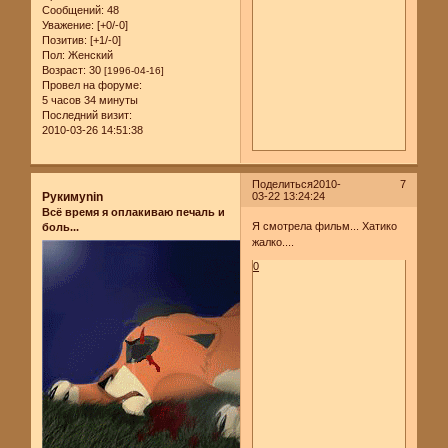
Сообщений:
48
Уважение:
[+0/-0]
Позитив:
[+1/-0]
Пол:
Женский
Возраст:
30
[1996-04-16]
Провел на форуме:
5 часов 34 минуты
Последний визит:
2010-03-26 14:51:38
Поделиться
2010-
7
Рукимуnin
03-22 13:24:24
Всё время я оплакиваю печаль и
Я смотрела фильм... Хатико
боль...
жалко....
0