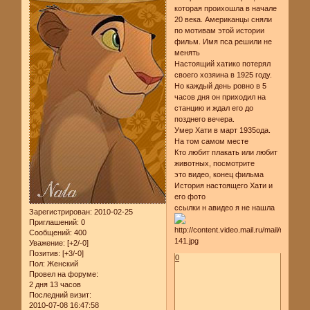
которая проихошла в начале
20 века. Американцы сняли
по мотивам этой истории
фильм. Имя пса решили не
менять
Настоящий хатико потерял
своего хозяина в 1925 году.
Но каждый день ровно в 5
часов дня он приходил на
станцию и ждал его до
позднего вечера.
Умер Хати в март 1935ода.
На том самом месте
Кто любит плакать или любит
животных, посмотрите
это видео, конец фильма
История настоящего Хати и
его фото
ссылки н авидео я не нашла
Зарегистрирован
: 2010-02-25
Приглашений:
0
Сообщений:
400
Уважение:
[+2/-0]
Позитив:
[+3/-0]
0
Пол:
Женский
Провел на форуме:
2 дня 13 часов
Последний визит:
2010-07-08 16:47:58