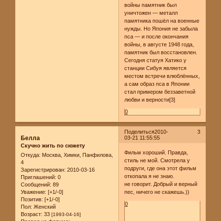
войны памятник был
уничтожен — металл
памятника пошёл на военные
нужды. Но Япония не забыла
пса — и после окончания
войны, в августе 1948 года,
памятник был восстановлен.
Сегодня статуя Хатико у
станции Сибуя является
местом встречи влюблённых,
а сам образ пса в Японии
стал примером беззаветной
любви и верности[3]
0
Поделиться
2010-
3
Белла
03-21 11:55:55
Скучно жить по сюжету
Фильм хороший. Правда,
Откуда:
Москва, Химки, Панфилова,
стиль не мой. Смотрела у
4
подруги, где она этот фильм
Зарегистрирован
: 2010-03-16
откопала я не знаю.
Приглашений:
0
не говорит. Добрый и верный
Сообщений:
89
пес, ничего не скажешь.))
Уважение:
[+1/-0]
Позитив:
[+1/-0]
0
Пол:
Женский
Возраст:
33
[1993-04-16]