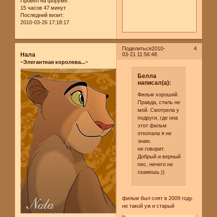
Провел на форуме:
15 часов 47 минут
Последний визит:
2010-03-26 17:18:17
Поделиться
2010-
4
Нала
03-21 11:56:48
~Элегантная королева...~
Белла
написал(а):
Фильм хороший.
Правда, стиль не
мой. Смотрела у
подруги, где она
этот фильм
откопала я не
знаю.
не говорит.
Добрый и верный
пес, ничего не
скажешь.))
фильм был снят в 2009 году.
не такой уж и старый