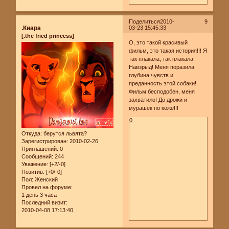
Поделиться
2010-
9
.Киара
03-23 15:45:33
[.the fried princess]
О, это такой красивый
фильм, это такая история!!! Я
так плакала, так плакала!
Навзрыд! Меня поразила
глубина чувств и
преданность этой собаки!
Фильм бесподобен, меня
захватило! До дрожи и
мурашек по коже!!!
0
Откуда:
берутся львята?
Зарегистрирован
: 2010-02-26
Приглашений:
0
Сообщений:
244
Уважение:
[+2/-0]
Позитив:
[+0/-0]
Пол:
Женский
Провел на форуме:
1 день 3 часа
Последний визит:
2010-04-08 17:13:40