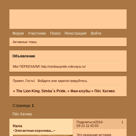
The Lion King. Simba`s Pride.
Форум
Участники
Поиск
Регистрация
Войти
Активные темы
Объявление
МЫ ПЕРЕЕХАЛИ!
http://simbaspride.rolevaya.ru/
Привет, Гость!
Войдите
или
зарегистрируйтесь
.
»
The Lion King. Simba`s Pride.
»
Фан-клубы
»
Пёс Хатико
Страница:
1
Пёс Хатико
Поделиться
2010-
1
Нала
03-21 11:42:03
~Элегантная королева...~
Это реальная история,