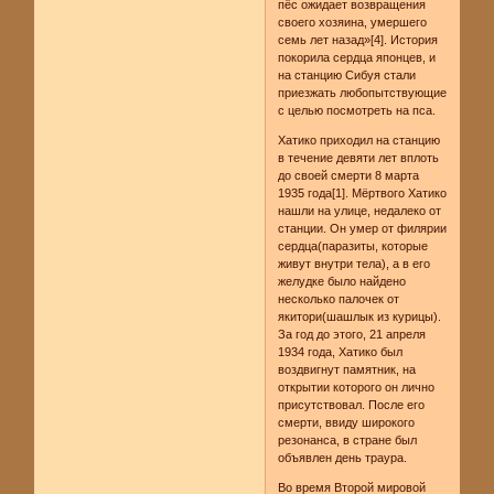
пёс ожидает возвращения
своего хозяина, умершего
семь лет назад»[4]. История
покорила сердца японцев, и
на станцию Сибуя стали
приезжать любопытствующие
с целью посмотреть на пса.
Хатико приходил на станцию
в течение девяти лет вплоть
до своей смерти 8 марта
1935 года[1]. Мёртвого Хатико
нашли на улице, недалеко от
станции. Он умер от филярии
сердца(паразиты, которые
живут внутри тела), а в его
желудке было найдено
несколько палочек от
якитори(шашлык из курицы).
За год до этого, 21 апреля
1934 года, Хатико был
воздвигнут памятник, на
открытии которого он лично
присутствовал. После его
смерти, ввиду широкого
резонанса, в стране был
объявлен день траура.
Во время Второй мировой