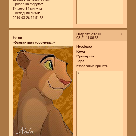
Провел на форуме:
5 часов 34 минуты
Последний визит:
2010-03-26 14:51:38
Поделиться
2010-
6
Нала
03-21 11:06:36
~Элегантная королева...~
Неофаро
Kovu
Рукимуnin
Зера
взросления приняты
0