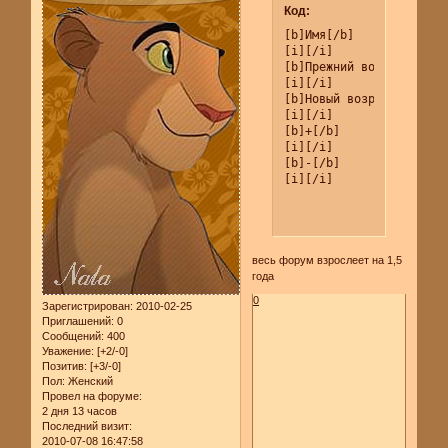
Код:
[b]Имя[/b]

[i][/i]

[b]Прежний воозраст[/b]

[i][/i]

[b]Новый возраст[/b]

[i][/i]

[b]+[/b]

[i][/i]

[b]-[/b]

[i][/i]
весь форум взрослеет на 1,5
года
0
Зарегистрирован
: 2010-02-25
Приглашений:
0
Сообщений:
400
Уважение:
[+2/-0]
Позитив:
[+3/-0]
Пол:
Женский
Провел на форуме:
2 дня 13 часов
Последний визит:
2010-07-08 16:47:58