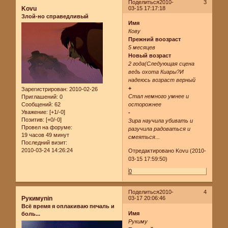
Поделиться
2010-
3
Kovu
03-15 17:17:18
Злой-но справедливый
Имя
Кову
Прежний воозраст
5 месяцев
Новый возраст
2 года(Следующая сцена
ведь охота Киары?И
надеюсь возраст верный
+
Зарегистрирован
: 2010-02-26
Стал немного умнее и
Приглашений:
0
Сообщений:
62
осторожнее
Уважение:
[+1/-0]
-
Позитив:
[+0/-0]
Зира научила убивать и
Провел на форуме:
разучила радоваться и
19 часов 49 минут
смеяться...
Последний визит:
2010-03-24 14:26:24
Отредактировано Kovu (2010-
03-15 17:59:50)
0
Поделиться
2010-
4
Рукимуnin
03-17 20:06:46
Всё время я оплакиваю печаль и
Имя
боль...
Рукиму