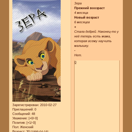
Зера
Прежний воозраст
4 месяца
Новый возраст
6 месяцев
+
Стала добрей. Наконец-то у
неё теперь есть мама,
которая всему научить
малышку.
-
Нет.
0
Зарегистрирован
: 2010-02-27
Приглашений:
0
Сообщений:
48
Уважение:
[+0/-0]
Позитив:
[+1/-0]
Пол:
Женский
Возраст:
30
[1996-04-16]