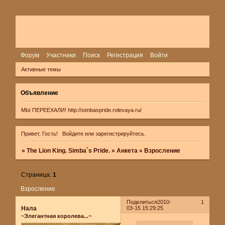
The Lion King. Simba`s Pride.
Форум
Участники
Поиск
Регистрация
Войти
Активные темы
Объявление
МЫ ПЕРЕЕХАЛИ!
http://simbaspride.rolevaya.ru/
Привет, Гость!
Войдите
или
зарегистрируйтесь
.
»
The Lion King. Simba`s Pride.
»
Анкета
»
Взросление
Страница:
1
Взросление
Поделиться
2010-
1
Нала
03-15 15:29:25
~Элегантная королева...~