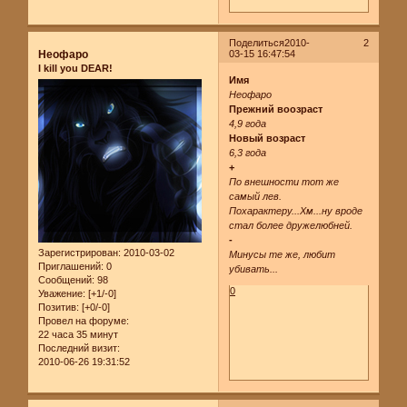
Поделиться
2010-
2
Неофаро
03-15 16:47:54
I kill you DEAR!
Имя
Неофаро
Прежний воозраст
4,9 года
Новый возраст
6,3 года
+
По внешности тот же
самый лев.
Похарактеру...Хм...ну вроде
стал более дружелюбней.
-
Зарегистрирован
: 2010-03-02
Минусы те же, любит
Приглашений:
0
убивать...
Сообщений:
98
0
Уважение:
[+1/-0]
Позитив:
[+0/-0]
Провел на форуме:
22 часа 35 минут
Последний визит:
2010-06-26 19:31:52