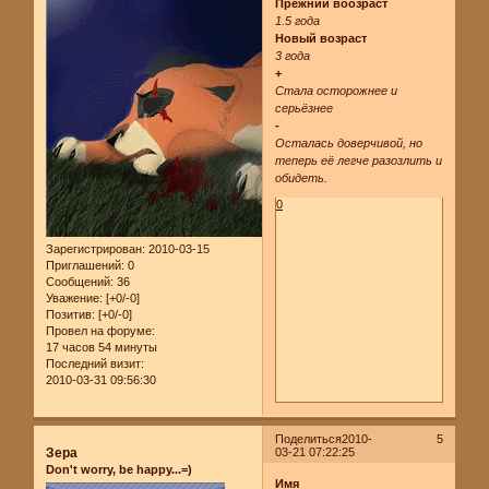
Прежний воозраст
1.5 года
Новый возраст
3 года
+
Стала осторожнее и
серьёзнее
-
Осталась доверчивой, но
теперь её легче разозлить и
обидеть.
0
Зарегистрирован
: 2010-03-15
Приглашений:
0
Сообщений:
36
Уважение:
[+0/-0]
Позитив:
[+0/-0]
Провел на форуме:
17 часов 54 минуты
Последний визит:
2010-03-31 09:56:30
Поделиться
2010-
5
Зера
03-21 07:22:25
Don't worry, be happy...=)
Имя