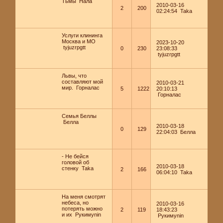
Тьмы
Нала
2010-03-16
2
200
02:24:54
Taka
Услуги клининга
Москва и МО
2023-10-20
tyjuzrpgtt
0
230
23:08:33
tyjuzrpgtt
Львы, что
составляют мой
2010-03-21
мир.
Горналас
5
1222
20:10:13
Горналас
Семья Беллы
Белла
2010-03-18
0
129
22:04:03
Белла
- Не бейся
головой об
2010-03-18
стенку
Taka
2
166
06:04:10
Taka
На меня смотрят
небеса, но
2010-03-16
потерять можно
2
119
18:43:23
и их
Рукимуnin
Рукимуnin