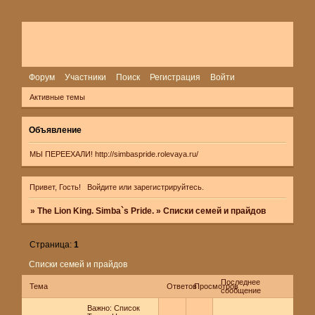
The Lion King. Simba`s Pride.
Форум
Участники
Поиск
Регистрация
Войти
Активные темы
Объявление
МЫ ПЕРЕЕХАЛИ!
http://simbaspride.rolevaya.ru/
Привет, Гость!
Войдите
или
зарегистрируйтесь
.
»
The Lion King. Simba`s Pride.
»
Списки семей и прайдов
Страница:
1
Списки семей и прайдов
Последнее
Тема
Ответов
Просмотров
сообщение
Важно:
Список