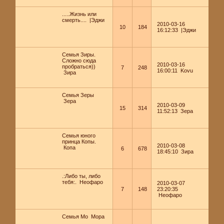
.....Жизнь или
смерть....
|Эджи
2010-03-16
10
184
16:12:33
|Эджи
Семья Зиры.
Сложно сюда
2010-03-16
пробраться))
7
248
16:00:11
Kovu
Зира
Семья Зеры
Зера
2010-03-09
15
314
11:52:13
Зера
Семья юного
принца Копы.
2010-03-08
Копа
6
678
18:45:10
Зира
.:Либо ты, либо
тебя:.
Неофаро
2010-03-07
7
148
23:20:35
Неофаро
Семья Мо
Мора