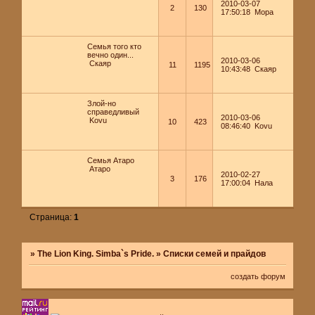
2010-03-07
2
130
17:50:18
Мора
Семья того кто
вечно один...
2010-03-06
Скаяр
11
1195
10:43:48
Скаяр
Злой-но
справедливый
2010-03-06
Kovu
10
423
08:46:40
Kovu
Семья Атаро
Атаро
2010-02-27
3
176
17:00:04
Нала
Страница:
1
»
The Lion King. Simba`s Pride.
»
Списки семей и прайдов
создать форум