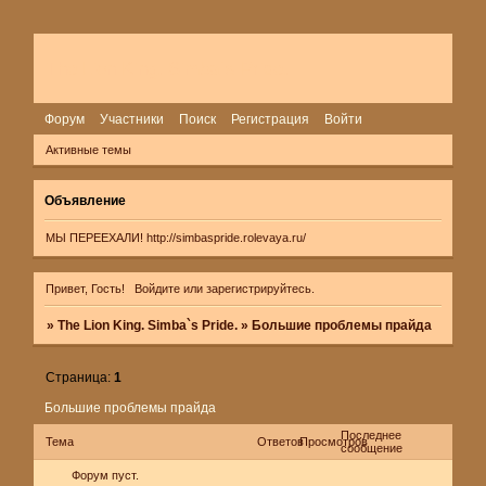
The Lion King. Simba`s Pride.
Форум
Участники
Поиск
Регистрация
Войти
Активные темы
Объявление
МЫ ПЕРЕЕХАЛИ!
http://simbaspride.rolevaya.ru/
Привет, Гость!
Войдите
или
зарегистрируйтесь
.
»
The Lion King. Simba`s Pride.
»
Большие проблемы прайда
Страница:
1
Большие проблемы прайда
Последнее
Тема
Ответов
Просмотров
сообщение
Форум пуст.